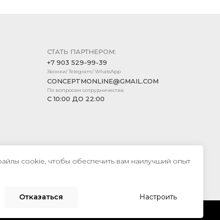
СТАТЬ ПАРТНЕРОМ:
+7 903 529-99-39
Звонки/ Telegram/ WhatsApp
CONCEPTMONLINE@GMAIL.COM
По вопросам сотрудничества
С 10:00 ДО 22:00
файлы cookie, чтобы обеспечить вам наилучший опыт
Создание сайта —
Компания «Пиксель Плюс»
Отказаться
Настроить