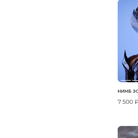
НИМБ З
7 500