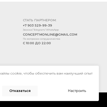
СТАТЬ ПАРТНЕРОМ:
+7 903 529-99-39
Звонки/ Telegram/ WhatsApp
CONCEPTMONLINE@GMAIL.COM
По вопросам сотрудничества
С 10:00 ДО 22:00
файлы cookie, чтобы обеспечить вам наилучший опыт
Создание сайта —
Компания «Пиксель Плюс»
Отказаться
Настроить