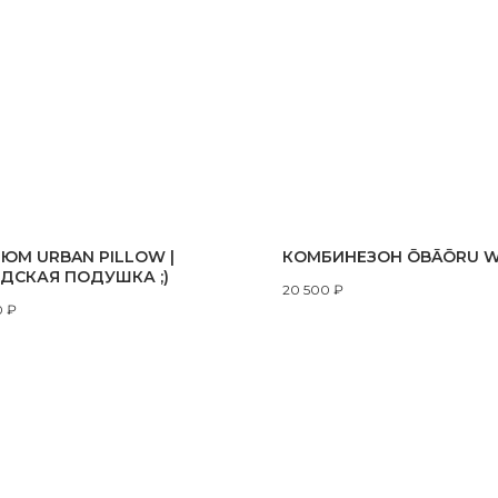
ЮМ URBAN PILLOW |
КОМБИНЕЗОН ŌBĀŌRU 
ДСКАЯ ПОДУШКА ;)
20 500
₽
0
₽