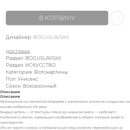
В КОРЗИНУ
Дизайнер:
BOGUSLAVSKII
ДОСТАВКА
Раздел: BOGUSLAVSKII
Раздел: ИСКУССТВО
Категория: Фотокартины
Пол: Унисекс
Сезон: Всесезонный
Описание
Описание
Фотокартина на стекле/холсте/дереве с элементами эгломизе, созданная на
основе амбротипа XIX века.
Каждая деталь — от текстуры стекла до нюансов эмали — работает с
глубиной и светом, превращая изображение в объект, который живёт в
пространстве.
Это не просто снимок, а материальный след момента, перенесённый на