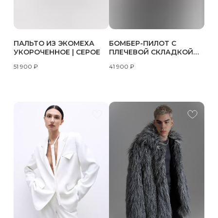
ПАЛЬТО ИЗ ЭКОМЕХА
БОМБЕР-ПИЛОТ С
УКОРОЧЕННОЕ | СЕРОЕ
ПЛЕЧЕВОЙ СКЛАДКОЙ
ИЗ ПАЛЬТОВОЙ ТКАНИ |
51 900
₽
41 900
₽
ЧЕРНЫЙ