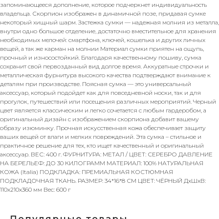
запоминающееся дополнение, которое подчеркнет индивидуальность
владельца. Скорпион изображен в динамичной позе, придавая сумке
некоторый хищный шарм. Застежка сумки — надежная молния из металла,
внутри одно большое отделение, достаточно вместительное для хранения
необходимых мелочей: смартфона, ключей, кошелька и других личных
вещей, а так же карман на молнии Материал сумки приятен на ощупь,
прочный и износостойкий. Благодаря качественному пошиву, сумка
сохранит свой первозданный вид долгое время. Аккуратные строчки и
металлическая фурнитура высокого качества подтверждают внимание к
деталям при производстве. Поясная сумка — это универсальный
аксессуар, который подойдет как для повседневной носки, так и для
прогулок, путешествий или посещения различных мероприятий. Черный
цвет является классическим и легко сочетается с любым гардеробом, а
оригинальный дизайн с изображением скорпиона добавит вашему
образу изюминку. Прочная искусственная кожа обеспечивает защиту
ваших вещей от влаги и мелких повреждений. Эта сумка – стильное и
практичное решение для тех, кто ищет качественный и оригинальный
аксессуар. ВЕС: 400 г. ФУРНИТУРА: МЕТАЛ / ЦВЕТ: СЕРЕБРО ДАВЛЕНИЕ
НА БЕРЕЛЬЕФ: ДО 30 КИЛОГРАММ МАТЕРИАЛ: 100% НАТУРАЛЬНАЯ
КОЖА (Italia) ПОДКЛАДКА: ПРЕМИАЛЬНАЯ КОСТЮМНАЯ
ПОДКЛАДОЧНАЯ ТКАНЬ. РАЗМЕР: 34*16*8 СМ ЦВЕТ: ЧЁРНЫЙ ДxШxВ:
110x210x360 мм Вес: 600 г
Популярные товары