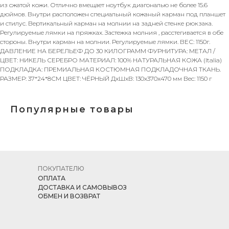
из сжатой кожи. Отлично вмещает ноутбук диагональю не более 15.6
дюймов. Внутри расположен специальный кожаный карман под планшет
и стилус. Вертикальный карман на молнии на задней стенке рюкзака.
Регулируемые лямки на пряжках. Застежка молния , расстегивается в обе
стороны. Внутри карман на молнии. Регулируемые лямки. ВЕС: 1150г.
ДАВЛЕНИЕ НА БЕРЕЛЬЕФ ДО 30 КИЛОГРАММ ФУРНИТУРА: МЕТАЛ /
ЦВЕТ: НИКЕЛЬ СЕРЕБРО МАТЕРИАЛ: 100% НАТУРАЛЬНАЯ КОЖА (Italia)
ПОДКЛАДКА: ПРЕМИАЛЬНАЯ КОСТЮМНАЯ ПОДКЛАДОЧНАЯ ТКАНЬ.
РАЗМЕР: 37*24*8СМ ЦВЕТ: ЧЁРНЫЙ ДxШxВ: 130x370x470 мм Вес: 1150 г
Популярные товары
ПОКУПАТЕЛЮ
ОПЛАТА
ДОСТАВКА И САМОВЫВОЗ
ОБМЕН И ВОЗВРАТ