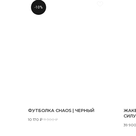
-10%
ФУТБОЛКА CHAOS | ЧЕРНЫЙ
ЖАК
СИЛ
10 170
₽
11 300
₽
39 90