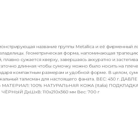
монстрирующая название группы Metallica и её фирменный л
 владелицы. Геометрическая форма, напоминающая трапецию
плавно сужается кверху, завершаясь аккуратно и застегивае
аточно длинная чтобы сумочку можно было носить на плече и
годаря компактным размерам и удобной форме. В целом, су
узыкальный талисман для настоящего фаната. ВЕС: 450 г.
 МАТЕРИАЛ: 100% НАТУРАЛЬНАЯ КОЖА (Italia) ПОДКЛА
ЧЁРНЫЙ ДxШxВ: 110x210x360 мм Вес: 700 г