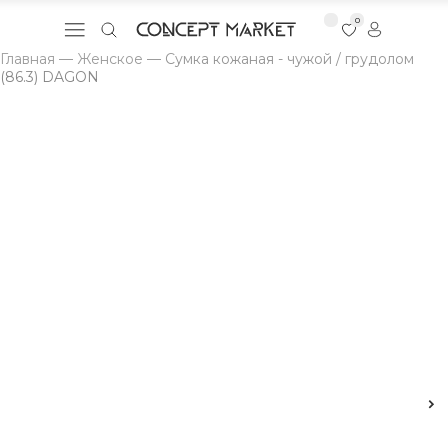
0
Главная
—
Женское
—
Сумка кожаная - чужой / грудолом
(86.3) DAGON