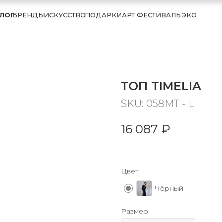
ЛОГ
БРЕНДЫ
ИСКУССТВО
ПОДАРКИ
АРТ ФЕСТИВАЛЬ
ЭКО
ТОП TIMELIA
SKU:
058MT - L
16 087
₽
Цвет
Чёрный
Размер