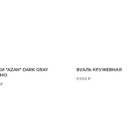
И "AZAN" DARK GRAY
ВУАЛЬ КРУЖЕВНАЯ
RMO
3 900
₽
₽