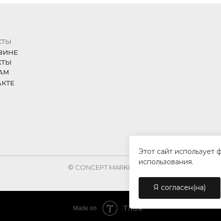
КТЫ
ЗИНЕ
КТЫ
АМ
АКТЕ
Этот сайт использует 
использования.
© CONCEPT MARKET, 2026
Я согласен(на)
Tilda
Made on