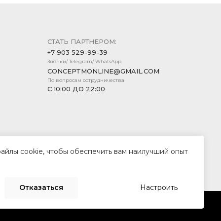
СТАТЬ ПАРТНЕРОМ:
+7 903 529-99-39
Звонки/ Telegram/ WhatsApp
CONCEPTMONLINE@GMAIL.COM
По вопросам сотрудничества
С 10:00 ДО 22:00
файлы cookie, чтобы обеспечить вам наилучший опыт
Создание сайта —
Компания «Пиксель Плюс»
Отказаться
Настроить