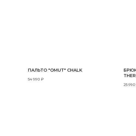
ПАЛЬТО "OMUT" CHALK
БРЮК
THE
54 990
₽
25 990