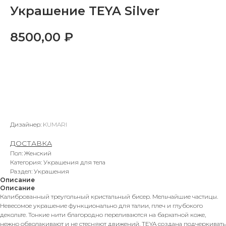
Украшение TEYA Silver
8500,00
₽
В КОРЗИНУ
Дизайнер:
KUMARI
ДОСТАВКА
Пол: Женский
Категория: Украшения для тела
Раздел: Украшения
Описание
Описание
Калиброванный треугольный кристальный бисер. Мельчайшие частицы.
Невесомое украшение функционально для талии, плеч и глубокого
декольте. Тонкие нити благородно переливаются на бархатной коже,
нежно обволакивают и не стесняют движений. TEYA создана подчеркивать