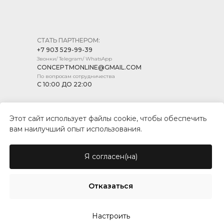
СТАТЬ ПАРТНЕРОМ:
+7 903 529-99-39
Звонки/ Telegram/ WhatsApp
CONCEPTMONLINE@GMAIL.COM
По вопросам сотрудничества
С 10:00 ДО 22:00
Этот сайт использует файлы cookie, чтобы обеспечить
вам наилучший опыт использования.
ПОЛИТИКА КОНФИДЕНЦИАЛЬНОСТИ
ПУБЛИЧНАЯ ОФЕРТА
Я согласен(на)
© CONCEPT MARKET, 2026
Отказаться
Настроить
Tilda
Made on