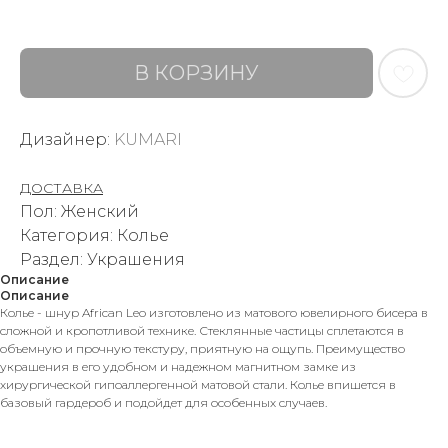
В КОРЗИНУ
Дизайнер:
KUMARI
ДОСТАВКА
Пол: Женский
Категория: Колье
Раздел: Украшения
Описание
Описание
Колье - шнур African Leo изготовлено из матового ювелирного бисера в
сложной и кропотливой технике. Стеклянные частицы сплетаются в
объемную и прочную текстуру, приятную на ощупь. Преимущество
украшения в его удобном и надежном магнитном замке из
хирургической гипоаллергенной матовой стали. Колье впишется в
базовый гардероб и подойдет для особенных случаев.