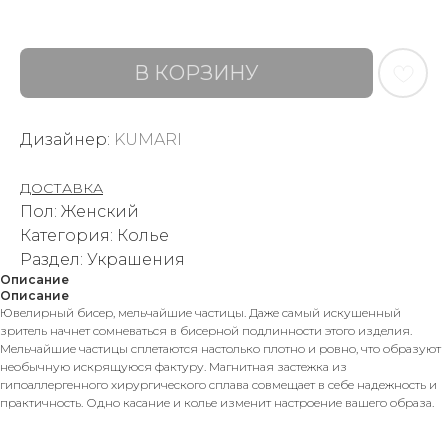
В КОРЗИНУ
Дизайнер:
KUMARI
ДОСТАВКА
Пол: Женский
Категория: Колье
Раздел: Украшения
Описание
Описание
Ювелирный бисер, мельчайшие частицы. Даже самый искушенный
зритель начнет сомневаться в бисерной подлинности этого изделия.
Мельчайшие частицы сплетаются настолько плотно и ровно, что образуют
необычную искрящуюся фактуру. Магнитная застежка из
гипоаллергенного хирургического сплава совмещает в себе надежность и
практичность. Одно касание и колье изменит настроение вашего образа.