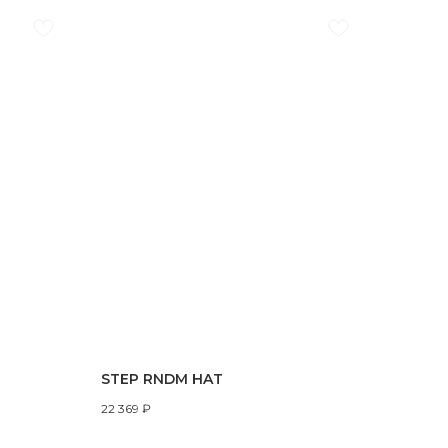
STEP RNDM HAT
22 369
₽