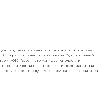
здано вручную из ювелирного японского бисера —
лной сосредоточенности и терпения. Футуристичный
туру. VOID Rose — это манифест смелости и
ить, соединяющая реальность и вымысел. Магнитная
чное. Лёгкое, но ощутимое. Носится, как вторая кожа.