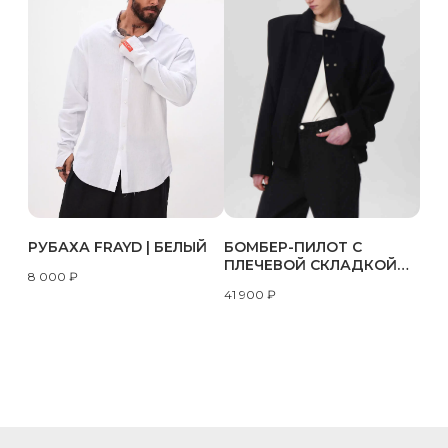
РУБАХА FRAYD | БЕЛЫЙ
БОМБЕР-ПИЛОТ С
ПЛЕЧЕВОЙ СКЛАДКОЙ
8 000
₽
ИЗ ПАЛЬТОВОЙ ТКАНИ |
41 900
₽
ЧЕРНЫЙ