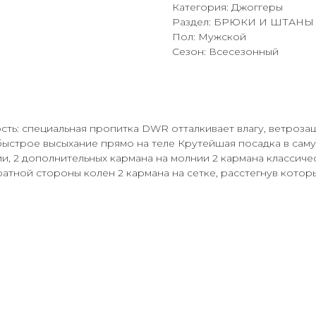
Категория: Джоггеры
Раздел: БРЮКИ И ШТАНЫ
Пол: Мужской
Сезон: Всесезонный
вость: специальная пропитка DWR отталкивает влагу, ветроза
; быстрое высыхание прямо на теле Крутейшая посадка в сам
ии, 2 дополнительных кармана на молнии 2 кармана классич
атной стороны колен 2 кармана на сетке, расстегнув котор