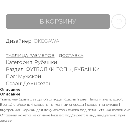
В КОРЗИНУ
Дизайнер:
OKEGAWA
ТАБЛИЦА РАЗМЕРОВ
–
ДОСТАВКА
Категория: Рубашки
Раздел: ФУТБОЛКИ, ТОПЫ, РУБАШКИ
Пол: Мужской
Сезон: Демисезон
Описание
Описание
Ткань: мембрана с защитой от воды Красный цвет Наполнитель: isosoft
Весна/лето/осень 4 кармана на молнии спереди 1 карман на рукаве 1
внутренний карман для документов Основа под патчи Утяжка капюшона
Отрезная кокетка на спинке Размер подбирается индивидуально при
заказе