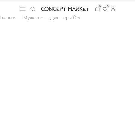
0
0
Главная
—
Мужское
—
Джоггеры Òni