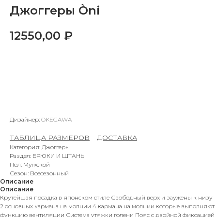
Джоггеры Òni
12550,00
₽
В КОРЗИНУ
Дизайнер:
OKEGAWA
ТАБЛИЦА РАЗМЕРОВ
–
ДОСТАВКА
Категория: Джоггеры
Раздел: БРЮКИ И ШТАНЫ
Пол: Мужской
Сезон: Всесезонный
Описание
Описание
Крутейшая посадка в японском стиле Свободный верх и заужены к низу
2 основных кармана на молнии 4 кармана на молнии которые выполняют
функцию вентиляции Система утяжки голени Пояс с двойной фиксацией