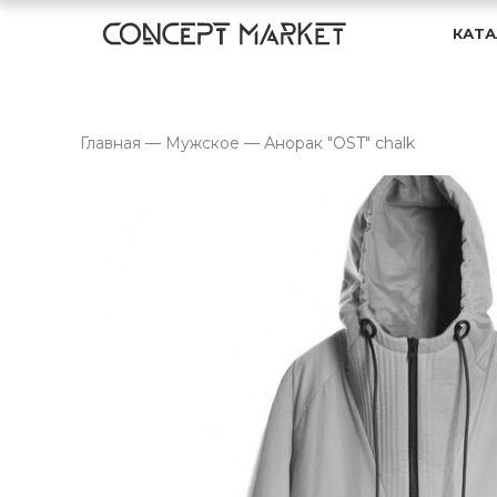
КАТА
Главная
—
Мужское
—
Анорак "OST" chalk