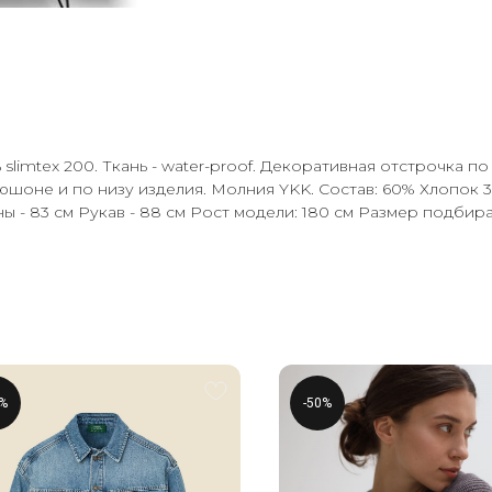
ль slimtex 200. Ткань - water-proof. Декоративная отстрочка
пюшоне и по низу изделия. Молния YKK. Состав: 60% Хлопо
ны - 83 см Рукав - 88 см Рост модели: 180 см Размер подбир
0%
-50%