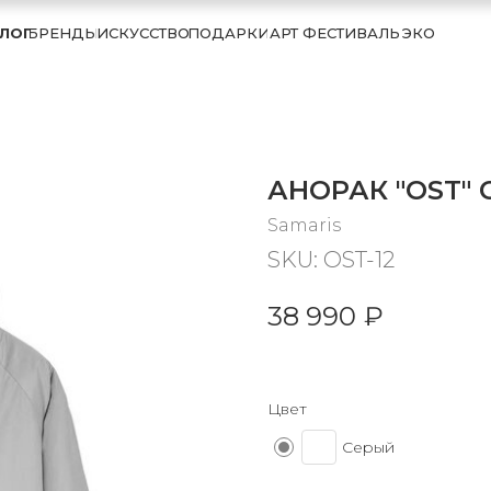
ЛОГ
БРЕНДЫ
ИСКУССТВО
ПОДАРКИ
АРТ ФЕСТИВАЛЬ
ЭКО
АНОРАК "OST" 
Samaris
SKU:
OST-12
38 990
₽
Цвет
Серый