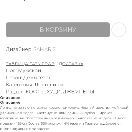
В КОРЗИНУ
Дизайнер:
SAMARIS
ТАБЛИЦА РАЗМЕРОВ
–
ДОСТАВКА
Пол: Мужской
Сезон: Демисезон
Категория: Лонгсливы
Раздел: КОФТЫ, ХУДИ, ДЖЕМПЕРЫ
Описание
Описание
Лонгслив из плотного, хлопкового трикотажа. Черный цвет, прямой крой,
удлиненная модель. Растянутые швы, длинный рукав, широкая
горловина, не обработанные края Размер лонгслива на модели - L Рост
модели - 185 см Состав: 56% хлопок 44% терелин Размер подбирается
индивидуально при заказе.