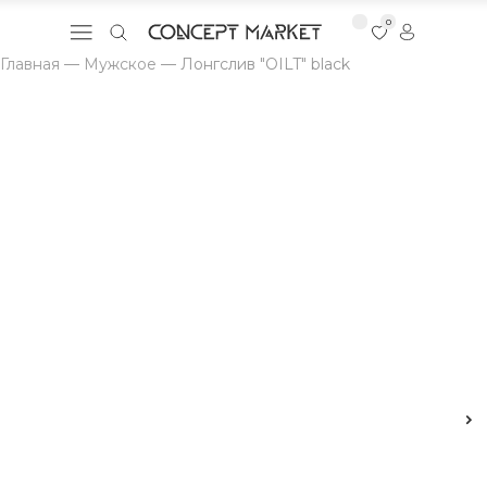
0
Главная
—
Мужское
—
Лонгслив "OILT" black