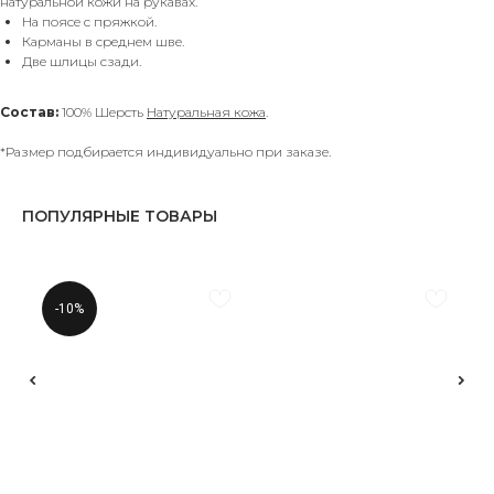
натуральной кожи на рукавах.
На поясе с пряжкой.
Карманы в среднем шве.
Две шлицы сзади.
Состав:
100% Шерсть
Натуральная кожа
.
*Размер подбирается индивидуально при заказе.
ПОПУЛЯРНЫЕ ТОВАРЫ
-10%