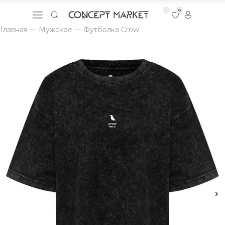
0
Главная
—
Мужское
—
Футболка Crow