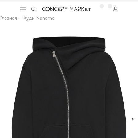
Главная
—
Худи Naname