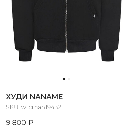
ХУДИ NANAME
SKU:
wtcrnan19432
9 800
₽