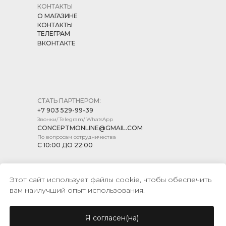
КОНТАКТЫ
О МАГАЗИНЕ
КОНТАКТЫ
ТЕЛЕГРАМ
ВКОНТАКТЕ
СТАТЬ ПАРТНЕРОМ:
+7 903 529-99-39
Звонки/ Telegram/ WhatsApp
CONCEPTMONLINE@GMAIL.COM
По вопросам сотрудничества
С 10:00 ДО 22:00
Этот сайт использует файлы cookie, чтобы обеспечить
вам наилучший опыт использования.
ПОЛИТИКА КОНФИДЕНЦИАЛЬНОСТИ
ПУБЛИЧНАЯ ОФЕРТА
Я согласен(на)