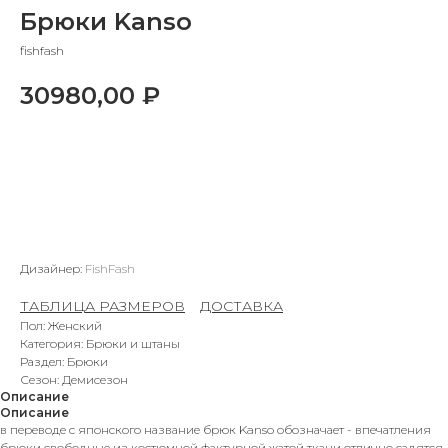
Брюки Kanso
fishfash
30980,00
₽
В КОРЗИНУ
Дизайнер:
FishFash
ТАБЛИЦА РАЗМЕРОВ
–
ДОСТАВКА
Пол: Женский
Категория: Брюки и штаны
Раздел: Брюки
Сезон: Демисезон
Описание
Описание
в переводе с японского название брюк Kanso обозначает - впечатления
брюки свободные из костюмной фактурной жатой ткани отлично садятся