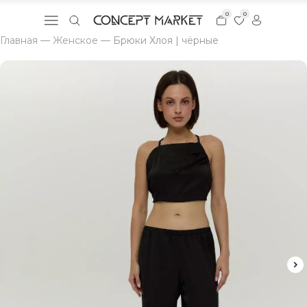
0
0
Главная
—
Женское
—
Брюки Хлоя | чёрные