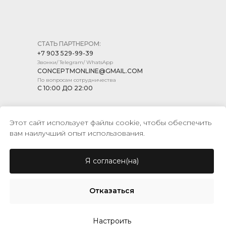
СТАТЬ ПАРТНЕРОМ:
+7 903 529-99-39
Звонки/ Telegram/ WhatsApp
CONCEPTMONLINE@GMAIL.COM
По вопросам сотрудничества
С 10:00 ДО 22:00
Этот сайт использует файлы cookie, чтобы обеспечить
вам наилучший опыт использования.
ПОЛИТИКА КОНФИДЕНЦИАЛЬНОСТИ
ПУБЛИЧНАЯ ОФЕРТА
Я согласен(на)
© CONCEPT MARKET, 2026
Отказаться
Настроить
Tilda
Made on