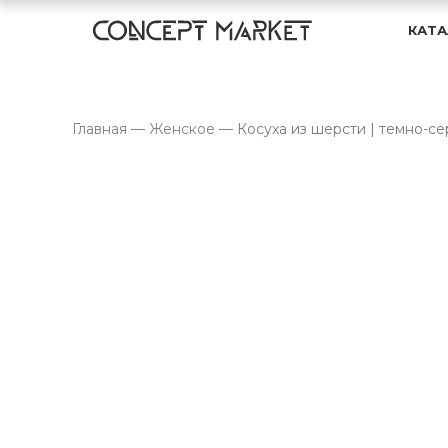
КАТА
Главная
—
Женское
—
Косуха из шерсти | темно-се